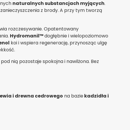
cznych
naturalnych substancjach myjących
.
e zanieczyszczenia z brody. A przy tym tworzą
łatwia rozczesywanie. Opatentowany
ania.
Hydromanil™
dogłębnie i wielopoziomowo
enol
koi i wspiera regenerację, przynosząc ulgę
ękkość.
ra pod nią pozostaje spokojna i nawilżona. Bez
zewia i drewna cedrowego
na bazie
kadzidła i