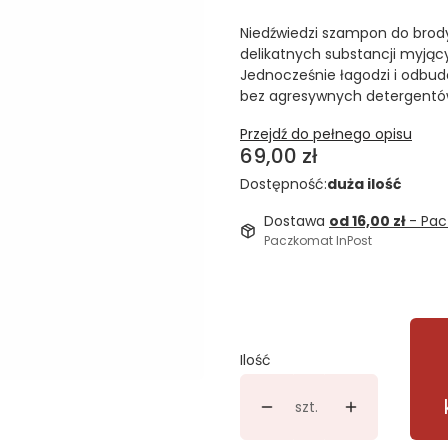
Niedźwiedzi szampon do brod
delikatnych substancji myją
Jednocześnie łagodzi i odbudo
bez agresywnych detergentó
Przejdź do pełnego opisu
Cena
69,00 zł
Dostępność:
duża ilość
Dostawa
od 16,00 zł
- Pac
Paczkomat InPost
Ilość
szt.