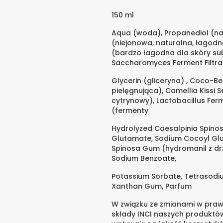
150 ml
Aqua (woda), Propanediol (nawi
(niejonowa, naturalna, łago
(bardzo łagodna dla skóry su
Saccharomyces Ferment Filtra
Glycerin (gliceryna) , Coco-B
pielęgnująca), Camellia Kissi S
cytrynowy), Lactobacillus Fer
(fermenty
Hydrolyzed Caesalpinia Spino
Glutamate, Sodium Cocoyl Glu
Spinosa Gum (hydromanil z d
Sodium Benzoate,
Potassium Sorbate, Tetrasodiu
Xanthan Gum, Parfum
W związku ze zmianami w prawi
składy INCI naszych produktó