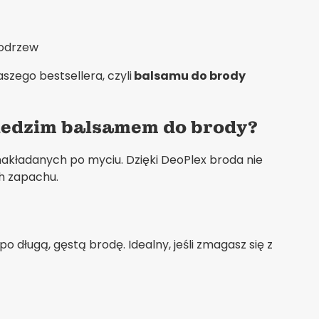
modrzew
zego bestsellera, czyli
balsamu do brody
wiedzim balsamem do brody?
akładanych po myciu. Dzięki DeoPlex broda nie
ch zapachu.
 długą, gęstą brodę. Idealny, jeśli zmagasz się z