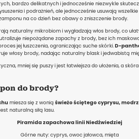
ych, bardzo delikatnych i jednocześnie niezwykle skute
wysuszenia i podrażnień, ale jednocześnie usuwają wszelki
zamponu na co dzień bez obawy o zniszczenie brody.
ierają naturalny mikrobiom i wygładzają włos brody, co u
tralizuje niepożądane zapachy z brody, bez ich maskow
ces jej łuszczenia, ograniczając suche skórki.
D-panth
uje włosy brody, nadając naturalny blask i jedwabistą mi
yczna, mniej się puszy i jest łatwiejsza do ułożenia, a skó
mpon do brody?
hu
miesza się z wonią
świeżo ściętego cyprysu, modr
est naturalną siłą lasu.
Piramida zapachowa linii Niedźwiedziej
Górne nuty: cyprys, owoc jałowca, mięta