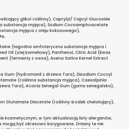
lżający glikol roślinny), Caprylyl/ Capryl Glucoside
dna substancja myjąca), Sodium Cocoamphoacetate
bstancja myjąca z oleju kokosowego),
te,
etaine (łagodna amfoteryczna substancja myjąca i
eed Oil (olej kameliowy), Panthenol, Citric Acid (kwas
ment (fermenty z owsa), Avena Sativa Kernel Extract
sa Gum (hydromanil z drzewa Tara), Disodium Cocoyl
tamate (roślinna substancja myjąca), Caesalpinia
rzewa Tara), Acacia Senegal Gum (guma senegalska),
m Glutamate Diacetate (roślinny środek chelatujący),
e kosmetycznym, w tym aktualizacją listy alergenów,
w mogą być okresowo korygowane. Zmiany te nie