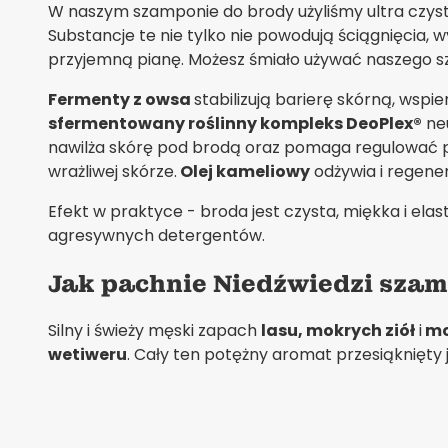
W naszym szamponie do brody użyliśmy ultra czyst
Substancje te nie tylko nie powodują ściągnięcia, 
przyjemną pianę. Możesz śmiało używać naszego s
Fermenty z owsa
stabilizują barierę skórną, wsp
sfermentowany roślinny kompleks DeoPlex®
neu
nawilża skórę pod brodą oraz pomaga regulować pro
wrażliwej skórze.
Olej kameliowy
odżywia i regener
Efekt w praktyce - broda jest czysta, miękka i elast
agresywnych detergentów.
Jak pachnie Niedźwiedzi sza
Silny i świeży męski zapach
lasu, mokrych ziół
i
mc
wetiweru
. Cały ten potężny aromat przesiąknięty j