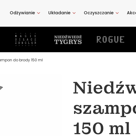
Odżywianie
Układanie
Oczyszczanie
Akc
zampon do brody 150 ml
Niedźw
szamp
150 ml