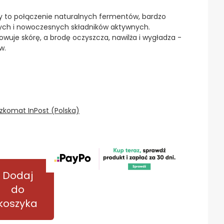
y to połączenie naturalnych fermentów, bardzo
cych i nowoczesnych składników aktywnych.
wuje skórę, a brodę oczyszcza, nawilża i wygładza -
w.
zkomat InPost (Polska)
Dodaj
do
koszyka