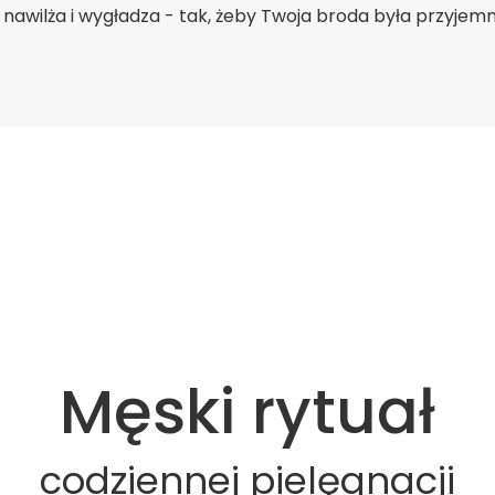
awilża i wygładza - tak, żeby Twoja broda była przyjemna
Męski rytuał
codziennej pielęgnacji