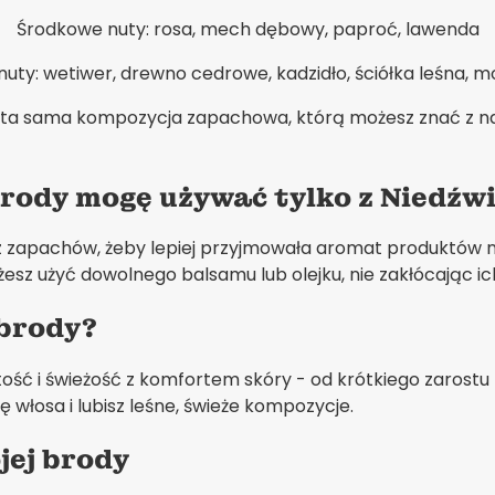
Środkowe nuty: rosa, mech dębowy, paproć, lawenda
nuty: wetiwer, drewno cedrowe, kadzidło, ściółka leśna, 
ta sama kompozycja zapachowa, którą możesz znać z nas
brody mogę używać tylko z Niedź
 z zapachów, żeby lepiej przyjmowała aromat produktów n
sz użyć dowolnego balsamu lub olejku, nie zakłócając i
 brody?
ść i świeżość z komfortem skóry - od krótkiego zarostu po
 włosa i lubisz leśne, świeże kompozycje.
jej brody