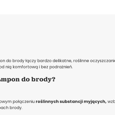
on do brody łączy bardzo delikatne, roślinne oczyszczani
od nią komfortową i bez podrażnień.
zampon do brody?
kowym połączeniu
roślinnych substancji myjących,
wzb
bach brody.