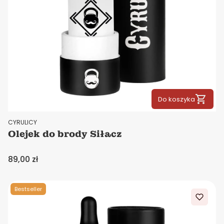
Do koszyka
PRODUCENT
CYRULICY
Olejek do brody Siłacz
Cena
89,00 zł
Bestseller