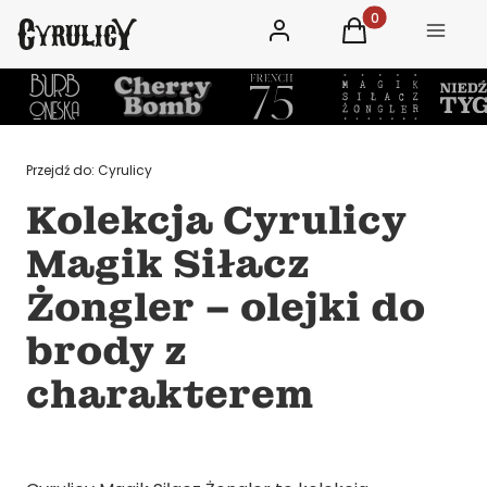
Zaloguj się
Produkty w koszy
Koszyk
Menu
Przejdź do:
Cyrulicy
Kolekcja Cyrulicy
Magik Siłacz
Żongler – olejki do
brody z
charakterem