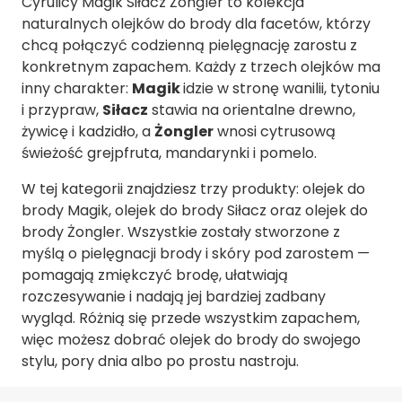
Cyrulicy Magik Siłacz Żongler to kolekcja
naturalnych olejków do brody dla facetów, którzy
chcą połączyć codzienną pielęgnację zarostu z
konkretnym zapachem. Każdy z trzech olejków ma
inny charakter:
Magik
idzie w stronę wanilii, tytoniu
i przypraw,
Siłacz
stawia na orientalne drewno,
żywicę i kadzidło, a
Żongler
wnosi cytrusową
świeżość grejpfruta, mandarynki i pomelo.
W tej kategorii znajdziesz trzy produkty: olejek do
brody Magik, olejek do brody Siłacz oraz olejek do
brody Żongler. Wszystkie zostały stworzone z
myślą o pielęgnacji brody i skóry pod zarostem —
pomagają zmiękczyć brodę, ułatwiają
rozczesywanie i nadają jej bardziej zadbany
wygląd. Różnią się przede wszystkim zapachem,
więc możesz dobrać olejek do brody do swojego
stylu, pory dnia albo po prostu nastroju.