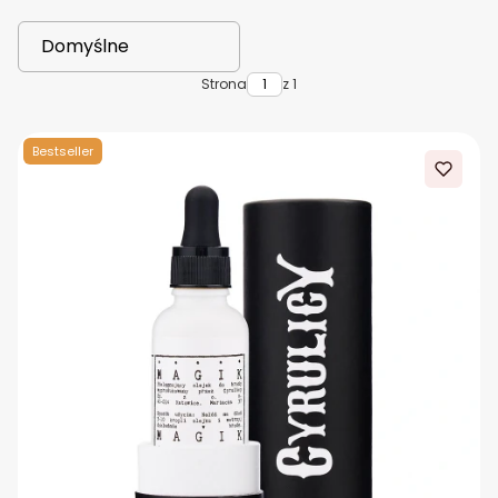
Lista produktów
Domyślne
Strona
z 1
Bestseller