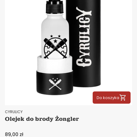
Do koszyka
PRODUCENT
CYRULICY
Olejek do brody Żongler
Cena
89,00 zł