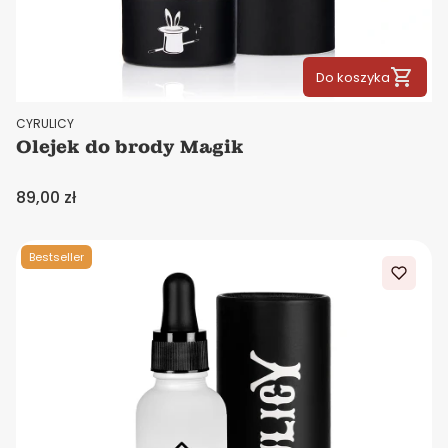
Do koszyka
PRODUCENT
CYRULICY
Olejek do brody Magik
Cena
89,00 zł
Bestseller