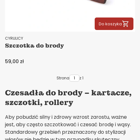
Do koszyka
PRODUCENT
CYRULICY
Szczotka do brody
Cena
59,00 zł
Strona
z 1
Czesadła do brody – kartacze,
szczotki, rollery
Aby pobudzić silny i zdrowy wzrost zarostu, ważne
jest, aby często szczotkować i czesać brodę i wąsy.
Standardowy grzebień przeznaczony do stylizacji
włosów nie będzie w tym przypadku skuteczny.