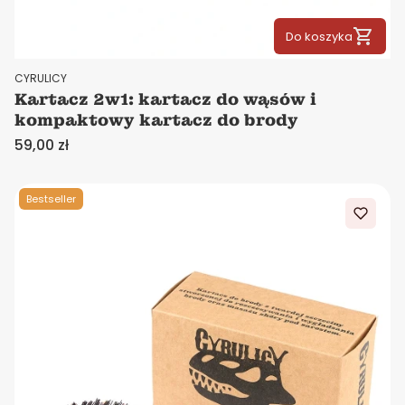
Do koszyka
PRODUCENT
CYRULICY
Kartacz 2w1: kartacz do wąsów i
kompaktowy kartacz do brody
Cena
59,00 zł
Bestseller