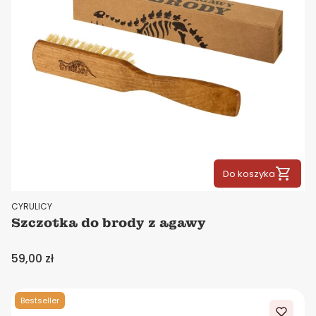
Do koszyka
PRODUCENT
CYRULICY
Szczotka do brody z agawy
Cena
59,00 zł
Bestseller