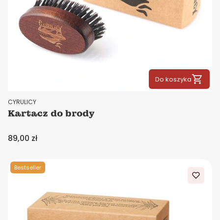
Do koszyka
PRODUCENT
CYRULICY
Kartacz do brody
Cena
89,00 zł
Bestseller