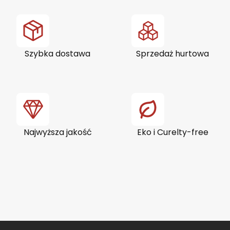
spowodować nieodwracalne uszkodzenia włosów.
Szeroki wybór szczotek i kartaczy do brody
znajdziemy w sklepie cyrulicy.pl
Szybka dostawa
Sprzedaż hurtowa
Kartacz do brody z
naturalnych materiałów
Kartacz do pielęgnacji brody to podstawowe
“narzędzie” każdego brodacza. Jedynie szczotki
Najwyższa jakość
Eko i Curelty-free
wykonane z naturalnych materiałów, dają gwarancję
perfekcyjnego rozczesywania zarostu. Włosie dzika,
czy świni świetnie nadaje się do pielęgnacji brody.
Różnica między naturalnym włosiem a włosiem
syntetycznym szczotki jest zauważalne już na
pierwszy rzut oka. Zatem wybierz szczotkę do brody
wykonaną jedynie z najlepszych materiałów.