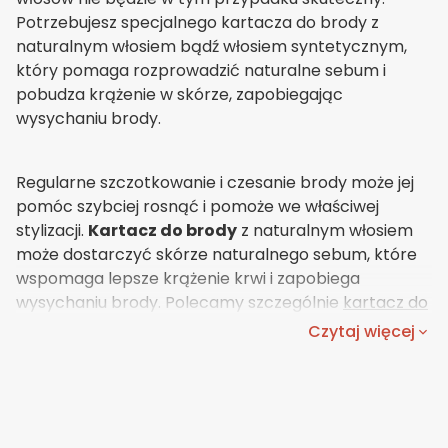
Potrzebujesz specjalnego kartacza do brody z
naturalnym włosiem bądź włosiem syntetycznym,
który pomaga rozprowadzić naturalne sebum i
pobudza krążenie w skórze, zapobiegając
wysychaniu brody.
Regularne szczotkowanie i czesanie brody może jej
pomóc szybciej rosnąć i pomoże we właściwej
stylizacji.
Kartacz do brody
z naturalnym włosiem
może dostarczyć skórze naturalnego sebum, które
wspomaga lepsze krążenie krwi i zapobiega
wysychaniu brody. Polecamy szczególnie
kartacz do
brody z naturalnego włosia dzika
, który rozczesze
Czytaj więcej
każdą, nawet gęstą brodę, nada jej odpowiedni
kształt i utrzyma w dobrej kondycji. Szczecina dzika
usunie martwy naskórek i będzie pełnić funkcję
peelingu. Pamiętaj, aby zawsze szczotkować suchą
brodę. Zabieg na mokre włosy może bowiem