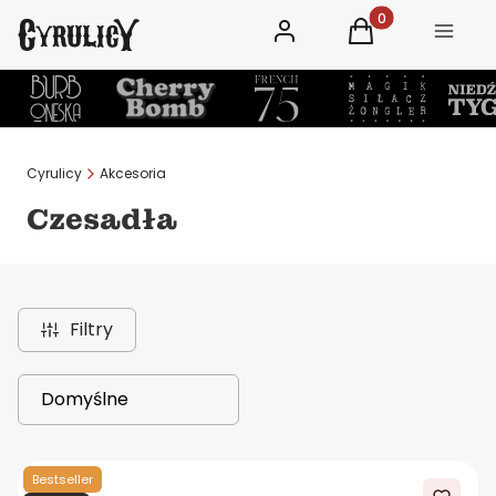
Zaloguj się
Produkty w koszy
Koszyk
Menu
Cyrulicy
Akcesoria
Czesadła
Filtry
Lista produktów
Domyślne
Bestseller