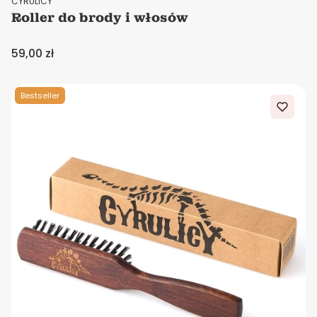
CYRULICY
Roller do brody i włosów
Cena
59,00 zł
Bestseller