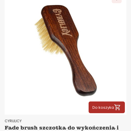
Do koszyka
PRODUCENT
CYRULICY
Fade brush szczotka do wykończenia i