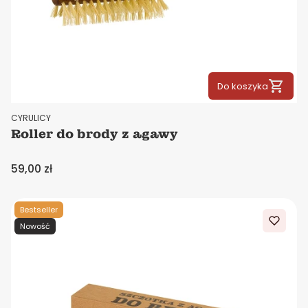
Do koszyka
PRODUCENT
CYRULICY
Roller do brody z agawy
Cena
59,00 zł
Bestseller
Nowość