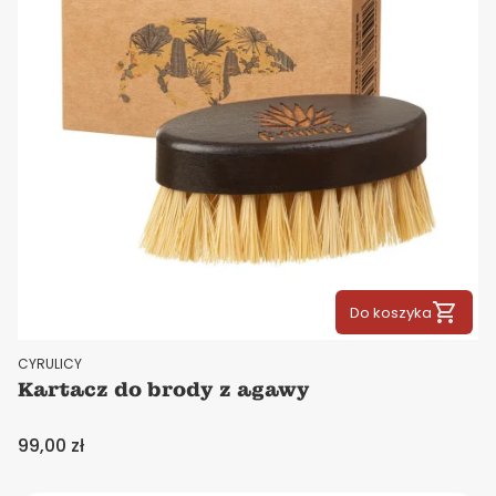
Do koszyka
PRODUCENT
CYRULICY
Kartacz do brody z agawy
Cena
99,00 zł