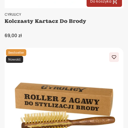
Do koszyka
PRODUCENT
CYRULICY
Kolczasty Kartacz Do Brody
Cena
69,00 zł
Bestseller
Nowość