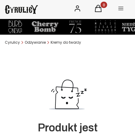
Zaloguj się
Produkty w koszy
Koszyk
Menu
Cyrulicy
Odżywianie
Kremy do twarzy
Produkt jest