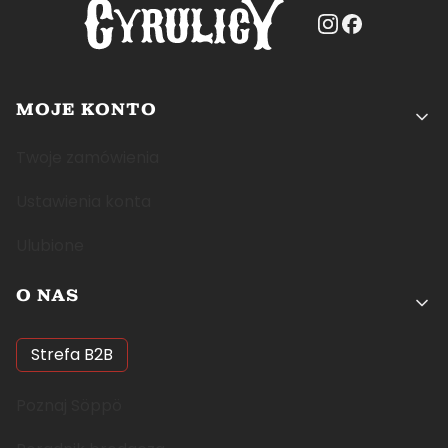
Linki w stopce
MOJE KONTO
Twoje zamówienia
Ustawienia konta
Ulubione
O NAS
Strefa B2B
Poznaj Söppö