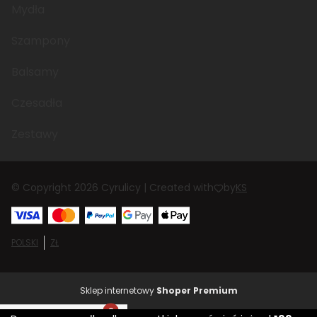
Mydła
Szampony
Balsamy
Czesadła
Zestawy
© Copyright 2026 Cyrulicy | Created with
by
KS
POLSKI
ZŁ
Sklep internetowy
Shoper Premium