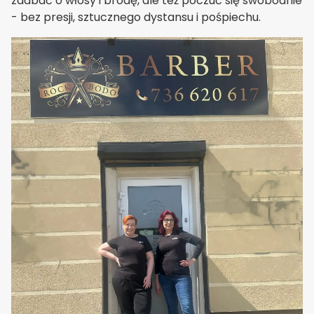
zadbać o włosy i brodę, ale też poczuć się swobodnie
- bez presji, sztucznego dystansu i pośpiechu.