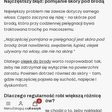
Najczęstszy błąd: pomijanie skóry pod brodą
Największy problem nie zawsze dotyczy samego
włosa. Często zaczyna się niżej - na skórze pod
brodą, która przy codziennej pielęgnacji bywa
traktowana trochę po macoszemu.
„Najczęściej pomijana w pielęgnacji jest skóra pod
brodą: brak nawilżenia, swędzenie, łupież, olejek
używany na włosy, ale nie na skórę.”
Dlatego
olejek do brody
warto rozprowadzać tak,
żeby nie zatrzymał się wyłącznie na powierzchni
zarostu. Powinien dotrzeć również do skóry - tam,
gdzie najczęściej pojawia się suchość, napięcie i
dyskomfort.
Dlaczego regularność robi większą różnicę
niż ilość kosmetyków?
Produkty w koszyku: 0. Zobacz szczegóły
Menu
Zaloguj się
Koszyk
W pielęgnacji brody nie chodzi o to, żeby nakładać