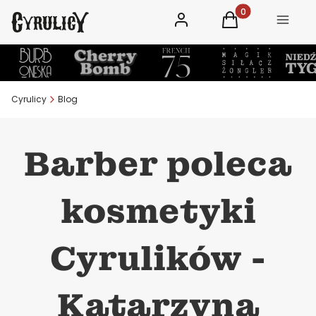
Zaloguj się
Produkty w koszy
Koszyk
Menu
Cyrulicy
Blog
Barber poleca
kosmetyki
Cyrulików -
Katarzyna