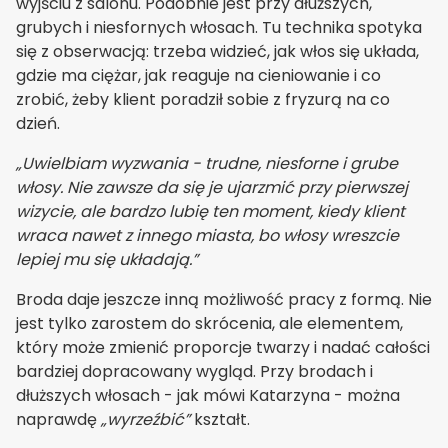
wyjściu z salonu. Podobnie jest przy dłuższych,
grubych i niesfornych włosach. Tu technika spotyka
się z obserwacją: trzeba widzieć, jak włos się układa,
gdzie ma ciężar, jak reaguje na cieniowanie i co
zrobić, żeby klient poradził sobie z fryzurą na co
dzień.
„Uwielbiam wyzwania - trudne, niesforne i grube
włosy. Nie zawsze da się je ujarzmić przy pierwszej
wizycie, ale bardzo lubię ten moment, kiedy klient
wraca nawet z innego miasta, bo włosy wreszcie
lepiej mu się układają.”
Broda daje jeszcze inną możliwość pracy z formą. Nie
jest tylko zarostem do skrócenia, ale elementem,
który może zmienić proporcje twarzy i nadać całości
bardziej dopracowany wygląd. Przy brodach i
dłuższych włosach - jak mówi Katarzyna - można
naprawdę
„wyrzeźbić”
kształt.